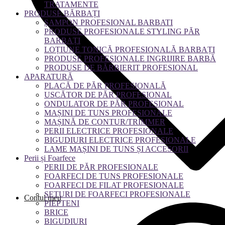
TRATAMENTE
PRODUSE BĂRBAȚI
ȘAMPON PROFESIONAL BARBATI
PRODUSE PROFESIONALE STYLING PĂR
BARBAȚI
LOȚIUNE TONICĂ PROFESIONALĂ BARBAȚI
PRODUSE PROFESIONALE INGRIJIRE BARBĂ
PRODUSE DE BĂRBIERIT PROFESIONAL
APARATURĂ
PLACĂ DE PĂR PROFESIONALĂ
USCĂTOR DE PĂR PROFESIONAL
ONDULATOR DE PĂR PROFESIONAL
MAȘINI DE TUNS PROFESIONALE
MAȘINĂ DE CONTUR/TRIMMER
PERII ELECTRICE PROFESIONALE
BIGUDIURI ELECTRICE PROFESIONALE
LAME MAȘINI DE TUNS ȘI ACCESORII
Perii și Foarfece
PERII DE PĂR PROFESIONALE
FOARFECI DE TUNS PROFESIONALE
FOARFECI DE FILAT PROFESIONALE
SETURI DE FOARFECI PROFESIONALE
Contul meu
PIEPTENI
BRICE
BIGUDIURI