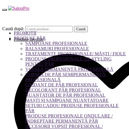
Caută după:
Caută
PROMOȚII
PRODUSE PĂR
Produse favorite
ȘAMPOANE PROFESIONALE
BALSAMURI PROFESIONALE
TRATAMENTE PROFESIONALE/ MĂȘTI / FIOLE
PRODUSE PROFESIONALE DE STYLING
PENTRU PĂR
VOPSEA PERMANENTĂ PROFESIONALĂ
VOPSEA DE PĂR SEMIPERMANENTĂ
PROFESIONALĂ
OXIDANT DE PĂR PROFESIONAL
DECOLORANT PĂR PROFESIONAL
NUANȚATOR DE PĂR PROFESIONAL
MAȘTI ȘI ȘAMPOANE NUANȚATOARE
SETURI CADOU PRODUSE PROFESIONALE
PĂR
PRODUSE PROFESIONALE ONDULARE /
ÎNDREPTARE PERMANENTĂ PĂR
ACCESORII VOPSIT PROFESIONAL /