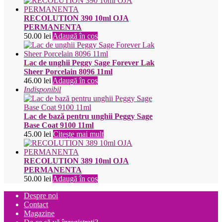
RECOLUTION 390 10ml OJA
PERMANENTA
50.00
lei
Adaugă în coș
Lac de unghii Peggy Sage Forever Lak
Sheer Porcelain 8096 11ml
46.00
lei
Adaugă în coș
Indisponibil
Lac de bază pentru unghii Peggy Sage
Base Coat 9100 11ml
45.00
lei
Citește mai mult
RECOLUTION 389 10ml OJA
PERMANENTA
50.00
lei
Adaugă în coș
Despre noi
Contact
Magazine