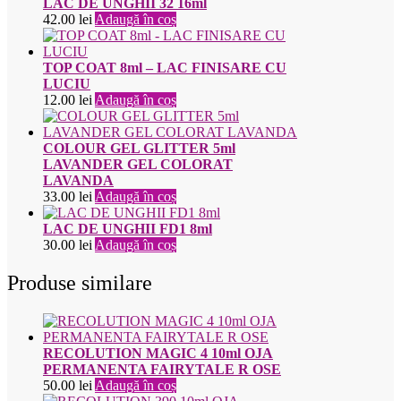
LAC DE UNGHII 32 16ml
42.00
lei
Adaugă în coș
TOP COAT 8ml – LAC FINISARE CU
LUCIU
12.00
lei
Adaugă în coș
COLOUR GEL GLITTER 5ml
LAVANDER GEL COLORAT
LAVANDA
33.00
lei
Adaugă în coș
LAC DE UNGHII FD1 8ml
30.00
lei
Adaugă în coș
Produse similare
RECOLUTION MAGIC 4 10ml OJA
PERMANENTA FAIRYTALE R OSE
50.00
lei
Adaugă în coș