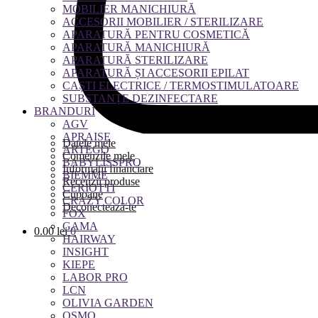
MOBILIER MANICHIURĂ
ACCESORII MOBILIER / STERILIZARE
APARATURĂ PENTRU COSMETICĂ
APARATURĂ MANICHIURĂ
APARATURĂ STERILIZARE
APARATURĂ ȘI ACCESORII EPILAT
CAȘTI ELECTRICE / TERMOSTIMULATOARE
SUBSTANȚE DEZINFECTARE
BRANDURI
AGV
APRAISE
Datele mele
ARTEGO
Comenzile mele
BABYLISSPRO
Informații financiare
BIEMME
Recenzii produse
CERIOTTI
Cupoane
CRAZY COLOR
Deconectează-te
FOX
GAMA
0.00
lei
0
HAIRWAY
INSIGHT
KIEPE
LABOR PRO
LCN
OLIVIA GARDEN
OSMO