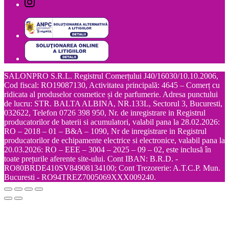
SALONPRO S.R.L. Registrul Comerțului J40/16030/10.10.2006,
Cod fiscal: RO19087130, Activitatea principală: 4645 – Comerț cu
ridicata al produselor cosmetice și de parfumerie. Adresa punctului
de lucru: STR. BALTA ALBINA, NR.133L, Sectorul 3, Bucuresti,
032622, Telefon 0726 398 950, Nr. de inregistrare in Registrul
producatorilor de baterii si acumulatori, valabil pana la 28.02.2026:
RO – 2018 – 01 – B&A – 1090, Nr de inregistrare in Registrul
producatorilor de echipamente electrice si electronice, valabil pana la
20.03.2026: RO – EEE – 3004 – 2025 – 09 – 02, este inclusă în
toate prețurile aferente site-ului. Cont IBAN: B.R.D. -
RO80BRDE410SV84908134100; Cont Trezorerie: A.T.C.P. Mun.
Bucuresti - RO94TREZ7005069XXX009240.