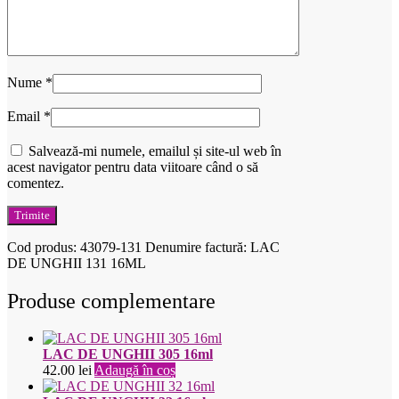
Nume
*
Email
*
Salvează-mi numele, emailul și site-ul web în
acest navigator pentru data viitoare când o să
comentez.
Cod produs:
43079-131
Denumire factură: LAC
DE UNGHII 131 16ML
Produse complementare
LAC DE UNGHII 305 16ml
42.00
lei
Adaugă în coș