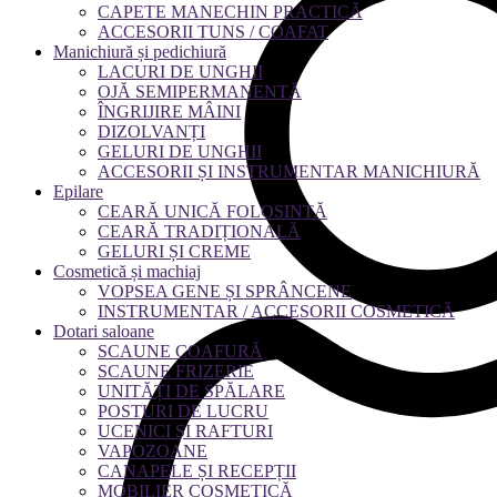
CAPETE MANECHIN PRACTICĂ
ACCESORII TUNS / COAFAT
Manichiură și pedichiură
LACURI DE UNGHII
OJĂ SEMIPERMANENTĂ
ÎNGRIJIRE MÂINI
DIZOLVANȚI
GELURI DE UNGHII
ACCESORII ȘI INSTRUMENTAR MANICHIURĂ
Epilare
CEARĂ UNICĂ FOLOSINTĂ
CEARĂ TRADIȚIONALĂ
GELURI ȘI CREME
Cosmetică și machiaj
VOPSEA GENE ȘI SPRÂNCENE
INSTRUMENTAR / ACCESORII COSMETICĂ
Dotari saloane
SCAUNE COAFURĂ
SCAUNE FRIZERIE
UNITĂȚI DE SPĂLARE
POSTURI DE LUCRU
UCENICI ȘI RAFTURI
VAPOZOANE
CANAPELE ȘI RECEPȚII
MOBILIER COSMETICĂ