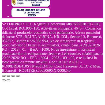
SALONPRO S.R.L. Registrul Comerțului J40/16030/10.10.2006,
Cod fiscal: RO19087130, Activitatea principală: 4645 – Comerț cu
ridicata al produselor cosmetice și de parfumerie. Adresa punctului
de lucru: STR. BALTA ALBINA, NR.133L, Sectorul 3, Bucuresti,
032622, Telefon 0726 398 950, Nr. de inregistrare in Registrul
producatorilor de baterii si acumulatori, valabil pana la 28.02.2026:
RO – 2018 – 01 – B&A – 1090, Nr de inregistrare in Registrul
producatorilor de echipamente electrice si electronice, valabil pana la
20.03.2026: RO – EEE – 3004 – 2025 – 09 – 02, este inclusă în
toate prețurile aferente site-ului. Cont IBAN: B.R.D. -
RO80BRDE410SV84908134100; Cont Trezorerie: A.T.C.P. Mun.
Bucuresti - RO94TREZ7005069XXX009240.