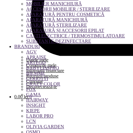
MOBILIER MANICHIURĂ
ACCESORII MOBILIER / STERILIZARE
APARATURĂ PENTRU COSMETICĂ
APARATURĂ MANICHIURĂ
APARATURĂ STERILIZARE
APARATURĂ ȘI ACCESORII EPILAT
CAȘTI ELECTRICE / TERMOSTIMULATOARE
SUBSTANȚE DEZINFECTARE
BRANDURI
AGV
APRAISE
Datele mele
ARTEGO
Comenzile mele
BABYLISSPRO
Informații financiare
BIEMME
Recenzii produse
CERIOTTI
Cupoane
CRAZY COLOR
Deconectează-te
FOX
GAMA
0.00
lei
0
HAIRWAY
INSIGHT
KIEPE
LABOR PRO
LCN
OLIVIA GARDEN
OSMO