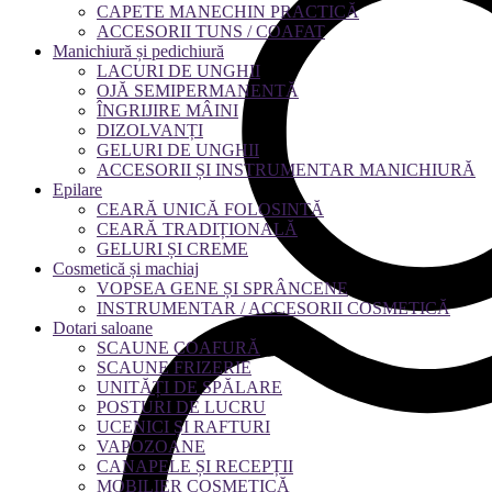
CAPETE MANECHIN PRACTICĂ
ACCESORII TUNS / COAFAT
Manichiură și pedichiură
LACURI DE UNGHII
OJĂ SEMIPERMANENTĂ
ÎNGRIJIRE MÂINI
DIZOLVANȚI
GELURI DE UNGHII
ACCESORII ȘI INSTRUMENTAR MANICHIURĂ
Epilare
CEARĂ UNICĂ FOLOSINTĂ
CEARĂ TRADIȚIONALĂ
GELURI ȘI CREME
Cosmetică și machiaj
VOPSEA GENE ȘI SPRÂNCENE
INSTRUMENTAR / ACCESORII COSMETICĂ
Dotari saloane
SCAUNE COAFURĂ
SCAUNE FRIZERIE
UNITĂȚI DE SPĂLARE
POSTURI DE LUCRU
UCENICI ȘI RAFTURI
VAPOZOANE
CANAPELE ȘI RECEPȚII
MOBILIER COSMETICĂ