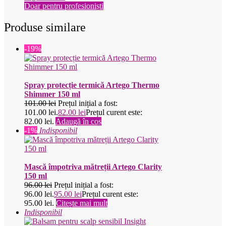
Doar pentru profesioniști
Produse similare
-19%
Spray protecție termică Artego Thermo
Shimmer 150 ml
101.00
lei
Prețul inițial a fost:
101.00 lei.
82.00
lei
Prețul curent este:
82.00 lei.
Adaugă în coș
-1%
Indisponibil
Mască împotriva mătreții Artego Clarity
150 ml
96.00
lei
Prețul inițial a fost:
96.00 lei.
95.00
lei
Prețul curent este:
95.00 lei.
Citește mai mult
Indisponibil