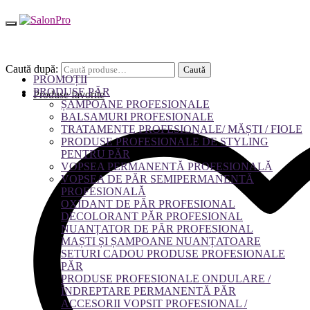
Caută după:
Caută
PROMOȚII
PRODUSE PĂR
Produse favorite
ȘAMPOANE PROFESIONALE
BALSAMURI PROFESIONALE
TRATAMENTE PROFESIONALE/ MĂȘTI / FIOLE
PRODUSE PROFESIONALE DE STYLING
PENTRU PĂR
VOPSEA PERMANENTĂ PROFESIONALĂ
VOPSEA DE PĂR SEMIPERMANENTĂ
PROFESIONALĂ
OXIDANT DE PĂR PROFESIONAL
DECOLORANT PĂR PROFESIONAL
NUANȚATOR DE PĂR PROFESIONAL
MAȘTI ȘI ȘAMPOANE NUANȚATOARE
SETURI CADOU PRODUSE PROFESIONALE
PĂR
PRODUSE PROFESIONALE ONDULARE /
ÎNDREPTARE PERMANENTĂ PĂR
ACCESORII VOPSIT PROFESIONAL /