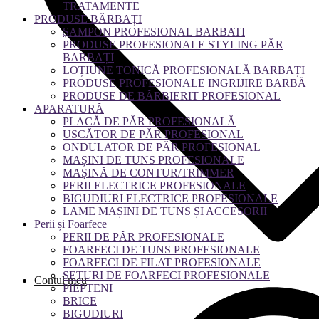
TRATAMENTE
PRODUSE BĂRBAȚI
ȘAMPON PROFESIONAL BARBATI
PRODUSE PROFESIONALE STYLING PĂR
BARBAȚI
LOȚIUNE TONICĂ PROFESIONALĂ BARBAȚI
PRODUSE PROFESIONALE INGRIJIRE BARBĂ
PRODUSE DE BĂRBIERIT PROFESIONAL
APARATURĂ
PLACĂ DE PĂR PROFESIONALĂ
USCĂTOR DE PĂR PROFESIONAL
ONDULATOR DE PĂR PROFESIONAL
MAȘINI DE TUNS PROFESIONALE
MAȘINĂ DE CONTUR/TRIMMER
PERII ELECTRICE PROFESIONALE
BIGUDIURI ELECTRICE PROFESIONALE
LAME MAȘINI DE TUNS ȘI ACCESORII
Perii și Foarfece
PERII DE PĂR PROFESIONALE
FOARFECI DE TUNS PROFESIONALE
FOARFECI DE FILAT PROFESIONALE
SETURI DE FOARFECI PROFESIONALE
Contul meu
PIEPTENI
BRICE
BIGUDIURI