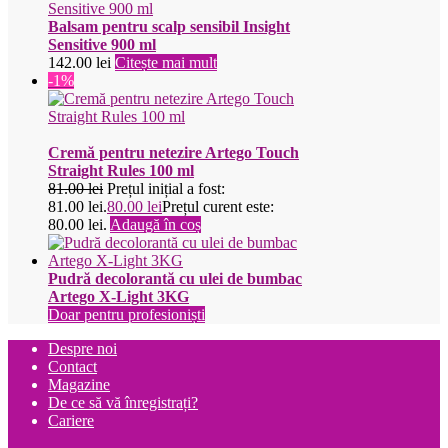
Balsam pentru scalp sensibil Insight
Sensitive 900 ml
142.00
lei
Citește mai mult
-1%
Cremă pentru netezire Artego Touch
Straight Rules 100 ml
81.00
lei
Prețul inițial a fost:
81.00 lei.
80.00
lei
Prețul curent este:
80.00 lei.
Adaugă în coș
Pudră decolorantă cu ulei de bumbac
Artego X-Light 3KG
Doar pentru profesioniști
Despre noi
Contact
Magazine
De ce să vă înregistrați?
Cariere