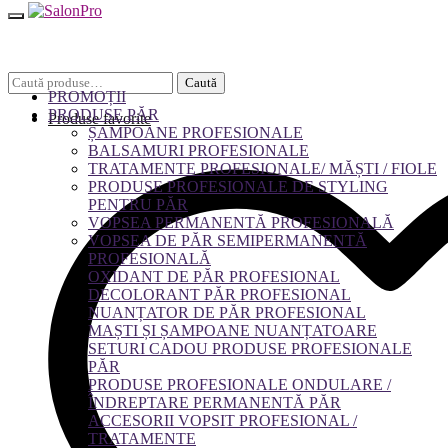
Caută
Caută
PROMOȚII
după:
PRODUSE PĂR
Produse favorite
ȘAMPOANE PROFESIONALE
BALSAMURI PROFESIONALE
TRATAMENTE PROFESIONALE/ MĂȘTI / FIOLE
PRODUSE PROFESIONALE DE STYLING
PENTRU PĂR
VOPSEA PERMANENTĂ PROFESIONALĂ
VOPSEA DE PĂR SEMIPERMANENTĂ
PROFESIONALĂ
OXIDANT DE PĂR PROFESIONAL
DECOLORANT PĂR PROFESIONAL
NUANȚATOR DE PĂR PROFESIONAL
MAȘTI ȘI ȘAMPOANE NUANȚATOARE
SETURI CADOU PRODUSE PROFESIONALE
PĂR
PRODUSE PROFESIONALE ONDULARE /
ÎNDREPTARE PERMANENTĂ PĂR
ACCESORII VOPSIT PROFESIONAL /
TRATAMENTE