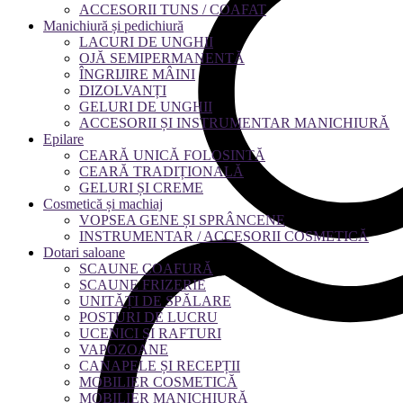
ACCESORII TUNS / COAFAT
Manichiură și pedichiură
LACURI DE UNGHII
OJĂ SEMIPERMANENTĂ
ÎNGRIJIRE MÂINI
DIZOLVANȚI
GELURI DE UNGHII
ACCESORII ȘI INSTRUMENTAR MANICHIURĂ
Epilare
CEARĂ UNICĂ FOLOSINTĂ
CEARĂ TRADIȚIONALĂ
GELURI ȘI CREME
Cosmetică și machiaj
VOPSEA GENE ȘI SPRÂNCENE
INSTRUMENTAR / ACCESORII COSMETICĂ
Dotari saloane
SCAUNE COAFURĂ
SCAUNE FRIZERIE
UNITĂȚI DE SPĂLARE
POSTURI DE LUCRU
UCENICI ȘI RAFTURI
VAPOZOANE
CANAPELE ȘI RECEPȚII
MOBILIER COSMETICĂ
MOBILIER MANICHIURĂ