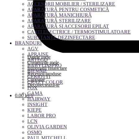
ACCESORII MOBILIER / STERILIZARE
APARATURĂ PENTRU COSMETICĂ
APARATURĂ MANICHIURĂ
APARATURĂ STERILIZARE
APARATURĂ ȘI ACCESORII EPILAT
CAȘTI ELECTRICE / TERMOSTIMULATOARE
SUBSTANȚE DEZINFECTARE
BRANDURI
AGV
APRAISE
Datele mele
ARTEGO
Comenzile mele
BABYLISSPRO
Informații financiare
BIEMME
Recenzii produse
CERIOTTI
Cupoane
CRAZY COLOR
Deconectează-te
FOX
GAMA
0.00
lei
0
HAIRWAY
INSIGHT
KIEPE
LABOR PRO
LCN
OLIVIA GARDEN
OSMO
PAUL MITCHELL