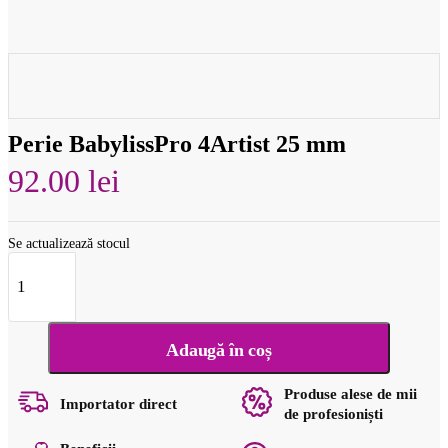
Perie BabylissPro 4Artist 25 mm
92.00
lei
Se actualizează stocul
Cantitate
Perie
BabylissPro
4Artist
25
Adaugă în coș
mm
Produse alese de mii
Importator direct
de profesioniști