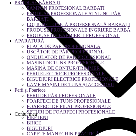
PRODUSE BĂRBAȚI
ȘAMPON PROFESIONAL BARBATI
PRODUSE PROFESIONALE STYLING PĂR
BARBAȚI
LOȚIUNE TONICĂ PROFESIONALĂ BARBAȚI
PRODUSE PROFESIONALE INGRIJIRE BARBĂ
PRODUSE DE BĂRBIERIT PROFESIONAL
APARATURĂ
PLACĂ DE PĂR PROFESIONALĂ
USCĂTOR DE PĂR PROFESIONAL
ONDULATOR DE PĂR PROFESIONAL
MAȘINI DE TUNS PROFESIONALE
MAȘINĂ DE CONTUR/TRIMMER
PERII ELECTRICE PROFESIONALE
BIGUDIURI ELECTRICE PROFESIONALE
LAME MAȘINI DE TUNS ȘI ACCESORII
Perii și Foarfece
PERII DE PĂR PROFESIONALE
FOARFECI DE TUNS PROFESIONALE
FOARFECI DE FILAT PROFESIONALE
SETURI DE FOARFECI PROFESIONALE
Contul meu
PIEPTENI
BRICE
BIGUDIURI
CAPETE MANECHIN PRACTICĂ