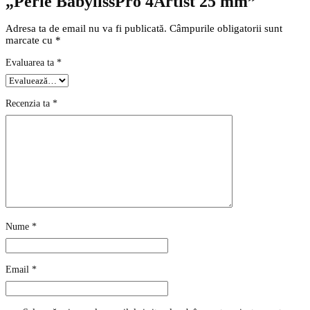
„Perie BabylissPro 4Artist 25 mm”
Adresa ta de email nu va fi publicată.
Câmpurile obligatorii sunt
marcate cu
*
Evaluarea ta
*
Recenzia ta
*
Nume
*
Email
*