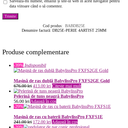
Salvează-mi numele, emailul și site-ul web în acest navigator pentru
data viitoare când o să comentez.
Cod produs:
BABDB25E
Denumire factură: DB25E-PERIE 4ARTIST 25MM
Produse complementare
-39%
Indisponibil
Mașină de ras dublă BabylissPro FXFS2GE Gold
Prețul
Prețul
676.00
lei
413.00
lei
Citește mai mult
inițial
curent
a
este:
Pelerină de tuns neagră BabylissPro
fost:
413.00 lei.
56.00
lei
Adaugă în coș
676.00 lei.
-29%
Mașină de ras cu baterii BabylissPro FXFS1E
Prețul
Prețul
241.00
lei
172.00
lei
Adaugă în coș
inițial
curent
-20%