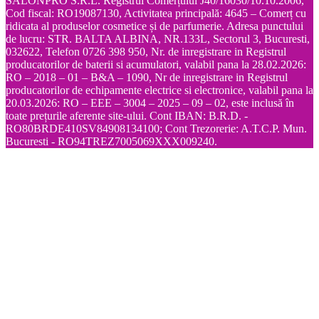
SALONPRO S.R.L. Registrul Comerțului J40/16030/10.10.2006,
Cod fiscal: RO19087130, Activitatea principală: 4645 – Comerț cu
ridicata al produselor cosmetice și de parfumerie. Adresa punctului
de lucru: STR. BALTA ALBINA, NR.133L, Sectorul 3, Bucuresti,
032622, Telefon 0726 398 950, Nr. de inregistrare in Registrul
producatorilor de baterii si acumulatori, valabil pana la 28.02.2026:
RO – 2018 – 01 – B&A – 1090, Nr de inregistrare in Registrul
producatorilor de echipamente electrice si electronice, valabil pana la
20.03.2026: RO – EEE – 3004 – 2025 – 09 – 02, este inclusă în
toate prețurile aferente site-ului. Cont IBAN: B.R.D. -
RO80BRDE410SV84908134100; Cont Trezorerie: A.T.C.P. Mun.
Bucuresti - RO94TREZ7005069XXX009240.