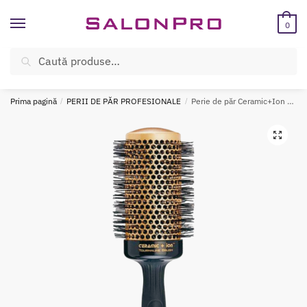
Skip
Skip
to
to
0
navigation
content
Caută
Caută
ÎNREGISTREAZĂ-TE SI BENEFICIEAZĂ DE CADOURI ȘI REDUCERI
după:
SUPLIMENTARE!
Prima pagină
/
PERII DE PĂR PROFESIONALE
/
Perie de păr Ceramic+Ion Olivia Garden 55 mm neagră