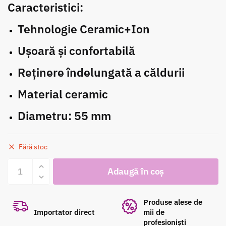
inițial
curent
Caracteristici:
Tehnologie Ceramic+Ion
a
este:
Ușoară și confortabilă
fost:
94.00 lei.
Reținere îndelungată a căldurii
95.00 lei.
Material ceramic
Diametru: 55 mm
Fără stoc
Cantitate
Adaugă în coș
Perie
de
păr
Produse alese de
Ceramic+Ion
Importator direct
mii de
profesioniști
Olivia