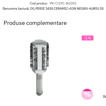
Cod produs:
PR-CI1PC-BG055
Denumire factură: OG PERIE 3430 CERAMIC+ION NEGRU-AURIU 55
Produse complementare
-1%
I