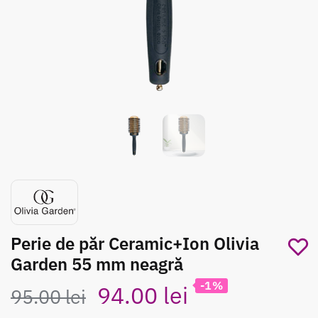
Perie de păr Ceramic+Ion Olivia
Garden 55 mm neagră
-1%
Prețul
Prețul
94.00
lei
95.00
lei