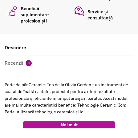
Garden
Beneficii
Service și
55
suplimentare
consultanță
profesioniști
mm
neagră
Descriere
Recenzii
0
Perie de păr Ceramic+Ion de la Olivia Garden - un instrument de
coafat de înaltă calitate, proiectat pentru a oferi rezultate
profesionale și eficiente în timpul aranjării părului. Acest model
are mai multe caracteristici benefice: Tehnologie Ceramic+Ion:
Peria utilizează tehnologie ceramică și io...
Mai mult