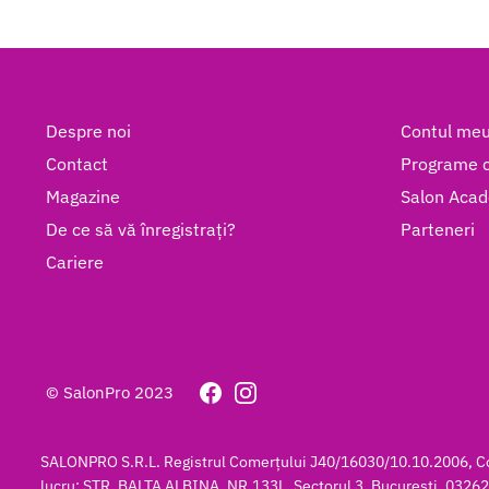
fost:
69.00 lei.
70.00 lei.
Despre noi
Contul me
Contact
Programe c
Magazine
Salon Aca
De ce să vă înregistrați?
Parteneri
Cariere
© SalonPro 2023
SALONPRO S.R.L. Registrul Comerțului J40/16030/10.10.2006, Cod 
lucru: STR. BALTA ALBINA, NR.133L, Sectorul 3, Bucuresti, 032622, 