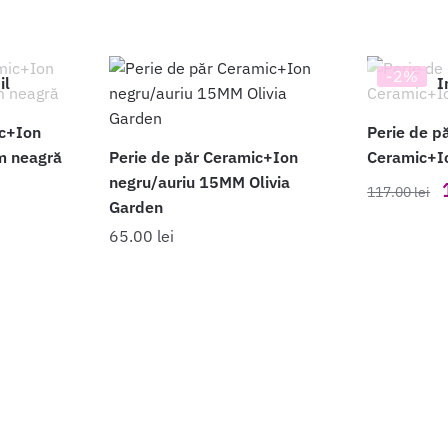
-2%
il
I
ic+Ion
Perie de p
m neagră
Perie de păr Ceramic+Ion
Ceramic+Io
negru/auriu 15MM Olivia
Prețul
i
117.00
lei
Garden
curent
i
este:
65.00
lei
94.00 lei.
f