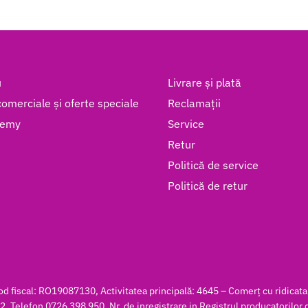
u
Livrare și plată
omerciale și oferte speciale
Reclamații
demy
Service
Retur
Politică de service
Politică de retur
fiscal: RO19087130, Activitatea principală: 4645 – Comerț cu ridicata 
Telefon 0726 398 950, Nr. de inregistrare in Registrul producatorilor d