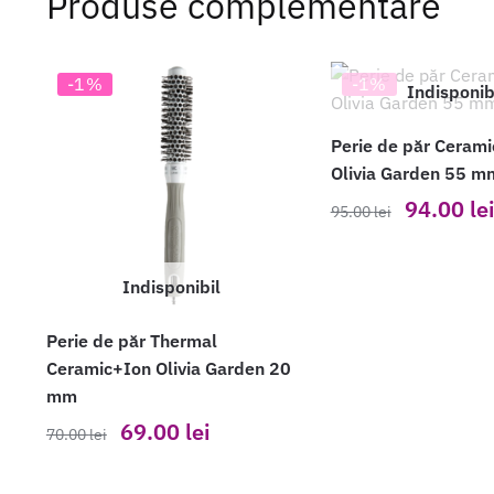
Produse complementare
-1%
-1%
Indisponib
Perie de păr Ceram
Olivia Garden 55 m
Prețul
94.00
le
95.00
lei
inițial
a
fost:
Indisponibil
95.00 lei.
Perie de păr Thermal
Ceramic+Ion Olivia Garden 20
mm
Prețul
Prețul
69.00
lei
70.00
lei
inițial
curent
a
este: