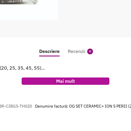
Descriere
Recenzii
0
0, 25, 35, 45, 55)...
Mai mult
BR-CIBG5-TH020
Denumire factură: OG SET CERAMIC+ ION 5 PERII (