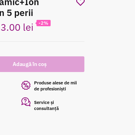
eramic+Ion
n 5 perii
-2%
ețul
Prețul
73.00
lei
țial
curent
este:
Adaugă în coș
st:
373.00 lei.
Produse alese de mii
0.00 lei.
de profesioniști
Service și
consultanță