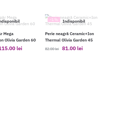
-1%
ndisponibil
Indisponibil
ăr Mega
Perie neagră Ceramic+Ion
n Olivia Garden 60
Thermal Olivia Garden 45
Prețul
Prețul
Prețul
Prețul
115.00
lei
81.00
lei
82.00
lei
nițial
curent
inițial
curent
a
este:
a
este:
ost:
115.00 lei.
fost:
81.00 lei.
117.00 lei.
82.00 lei.