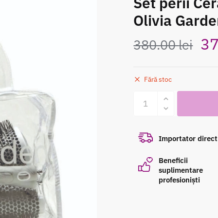
Set perii C
Olivia Garde
Pr
3
380.00
lei
ini
Fără stoc
a
Cantitate
Set
fo
perii
Ceramic+Ion
38
Importator direct
Olivia
Garden
Beneficii
5
suplimentare
profesioniști
perii