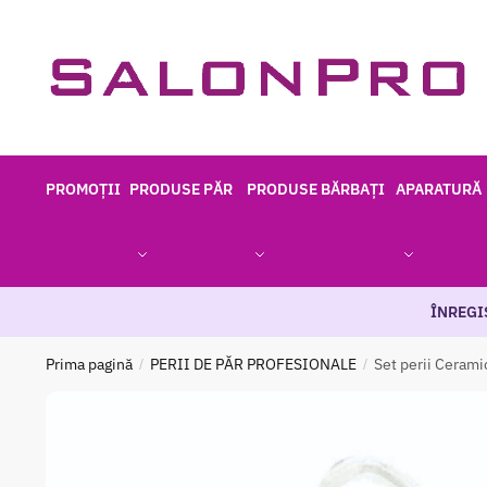
Skip
Skip
to
to
navigation
content
PROMOȚII
PRODUSE PĂR
PRODUSE BĂRBAȚI
APARATURĂ
ÎNREGI
Prima pagină
PERII DE PĂR PROFESIONALE
Set perii Cerami
/
/