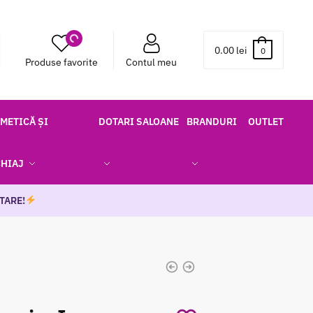
0.00
lei
0
Produse favorite
Contul meu
METICĂ ȘI
DOTARI SALOANE
BRANDURI
OUTLET
HIAJ
TARE!