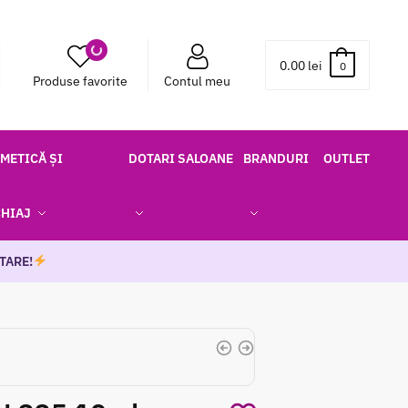
0.00
lei
0
Produse favorite
Contul meu
METICĂ ȘI
DOTARI SALOANE
BRANDURI
OUTLET
HIAJ
TARE!