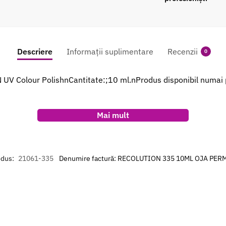
Descriere
Informații suplimentare
Recenzii
0
V Colour PolishnCantitate:;10 ml.nProdus disponibil numai 
Mai mult
odus:
21061-335
Denumire factură: RECOLUTION 335 10ML OJA PE