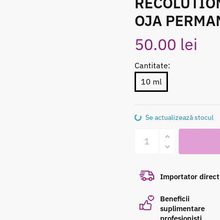
RECOLUTION
OJA PERMA
50.00
lei
Cantitate:
10 ml
Se actualizează stocul
Cantitate
RECOLUTION
335
10ml
Importator direct
OJA
PERMANENTA
Beneficii
suplimentare
profesioniști