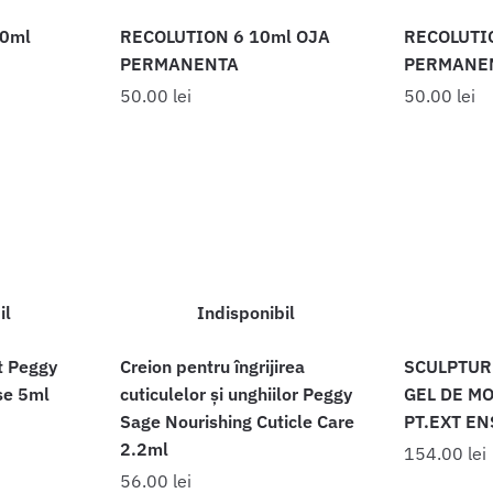
0ml
RECOLUTION 6 10ml OJA
RECOLUTI
PERMANENTA
PERMANE
50.00
lei
50.00
lei
il
Indisponibil
t Peggy
Creion pentru îngrijirea
SCULPTUR
se 5ml
cuticulelor și unghiilor Peggy
GEL DE M
Sage Nourishing Cuticle Care
PT.EXT ENS
2.2ml
154.00
lei
56.00
lei