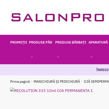
Skip
Skip
to
to
navigation
content
PROMOȚII
PRODUSE PĂR
PRODUSE BĂRBAȚI
APARATURĂ
ÎNREGI
Prima pagină
MANICHIURĂ ȘI PEDICHIURĂ
OJĂ SEMIPERM
/
/