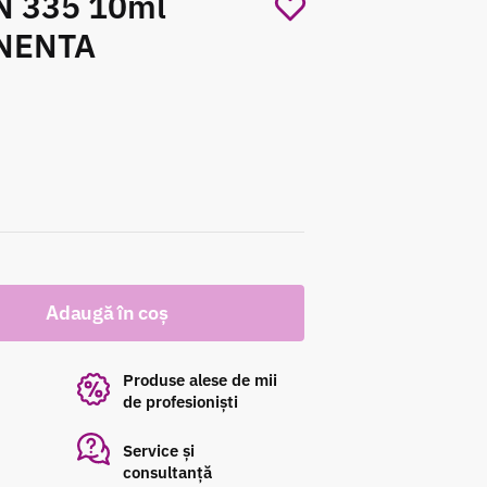
 335 10ml
NENTA
Adaugă în coș
Produse alese de mii
de profesioniști
Service și
consultanță