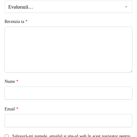
Recenzia ta
*
Nume
*
Email
*
Salvează-mi numele, emailul și site-ul web în acest navigator pentru