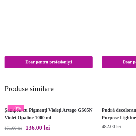
Doar pentru profesioniști
Doar pe
Produse similare
I
-10%
Șampon cu Pigmenți Violeți Artego GS05N
Pudră decoloran
Violet Opaline 1000 ml
Purpose Lightn
Prețul
Prețul
482.00
lei
136.00
lei
151.00
lei
inițial
curent