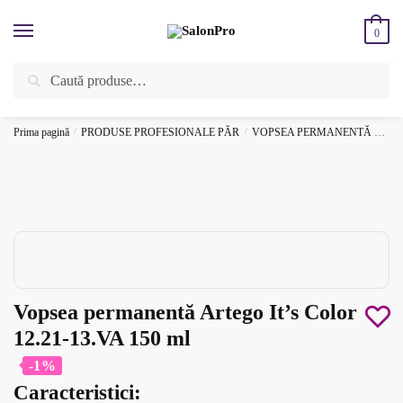
Skip
Skip
to
to
0
navigation
content
Caută
Caută
ÎNREGISTREAZĂ-TE SI BENEFICIEAZĂ DE CADOURI ȘI REDUCERI
după:
SUPLIMENTARE!
⚡
Prima pagină
/
PRODUSE PROFESIONALE PĂR
/
VOPSEA PERMANENTĂ PROFESIONALĂ
Vopsea permanentă Artego It’s Color
12.21-13.VA 150 ml
-1%
Caracteristici: